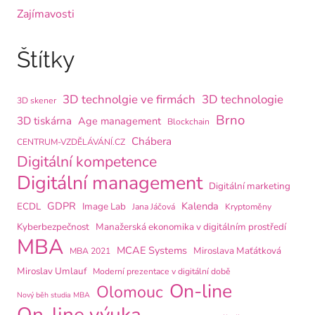
Zajímavosti
Štítky
3D technolgie ve firmách
3D technologie
3D skener
Brno
3D tiskárna
Age management
Blockchain
Chábera
CENTRUM-VZDĚLÁVÁNÍ.CZ
Digitální kompetence
Digitální management
Digitální marketing
GDPR
Kalenda
ECDL
Image Lab
Jana Jáčová
Kryptoměny
Kyberbezpečnost
Manažerská ekonomika v digitálním prostředí
MBA
MCAE Systems
Miroslava Maťátková
MBA 2021
Miroslav Umlauf
Moderní prezentace v digitální době
On-line
Olomouc
Nový běh studia MBA
On-line výuka