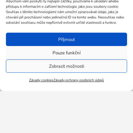
Červenec 2020
Abychom vám poskytli ty nejlepší zážitky, používáme k ukládání a/nebo
přístupu k informacím o zařízení technologie, jako jsou soubory cookie.
Červen 2020
Souhlas s těmito technologiemi nám umožní zpracovávat údaje, jako je
chování při procházení nebo jedinečná ID na tomto webu. Nesouhlas nebo
Březen 2020
odvolání souhlasu může nepříznivě ovlivnit určité vlastnosti a funkce.
Únor 2020
Příjmout
Prosinec 2019
Pouze funkční
Listopad 2019
Říjen 2019
Zobrazit možnosti
Září 2019
Zásady cookies
Zásady ochrany osobních údajů
Srpen 2019
Červenec 2019
Červen 2019
Květen 2019
Duben 2019