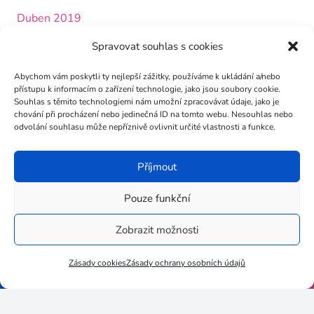
Duben 2019
Březen 2019
Spravovat souhlas s cookies
Únor 2019
Abychom vám poskytli ty nejlepší zážitky, používáme k ukládání a/nebo
přístupu k informacím o zařízení technologie, jako jsou soubory cookie.
Leden 2019
Souhlas s těmito technologiemi nám umožní zpracovávat údaje, jako je
chování při procházení nebo jedinečná ID na tomto webu. Nesouhlas nebo
Prosinec 2018
odvolání souhlasu může nepříznivě ovlivnit určité vlastnosti a funkce.
Listopad 2018
Příjmout
Říjen 2018
Září 2018
Pouze funkční
Zobrazit možnosti
Zásady cookies
Zásady ochrany osobních údajů