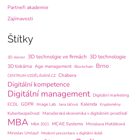
Partneři akademie
Zajímavosti
Štítky
3D technolgie ve firmách
3D technologie
3D skener
Brno
3D tiskárna
Age management
Blockchain
Chábera
CENTRUM-VZDĚLÁVÁNÍ.CZ
Digitální kompetence
Digitální management
Digitální marketing
GDPR
Kalenda
ECDL
Image Lab
Jana Jáčová
Kryptoměny
Kyberbezpečnost
Manažerská ekonomika v digitálním prostředí
MBA
MCAE Systems
Miroslava Maťátková
MBA 2021
Miroslav Umlauf
Moderní prezentace v digitální době