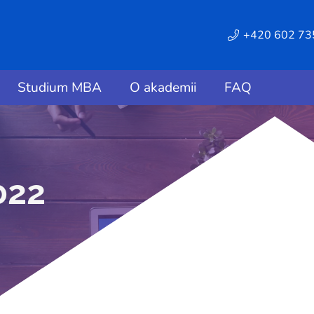
+420 602 73
Studium MBA
O akademii
FAQ
022