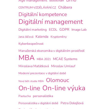
Brno
Age management
Blockchain
Chábera
CENTRUM-VZDĚLÁVÁNÍ.CZ
Digitální kompetence
Digitální management
GDPR
Digitální marketing
ECDL
Image Lab
Kalenda
Jana Jáčová
Kryptoměny
Kyberbezpečnost
Manažerská ekonomika v digitálním prostředí
MBA
MCAE Systems
MBA 2021
Miroslava Maťátková
Miroslav Umlauf
Moderní prezentace v digitální době
Olomouc
Nový běh studia MBA
On-line výuka
On-line
personalistika
Pastucha
Petra Dolejšová
Personalistika v digitální době