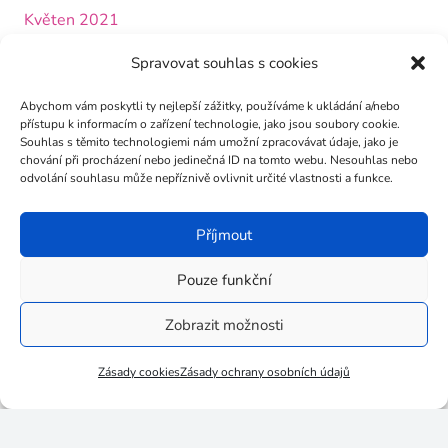
Květen 2021
Duben 2021
Spravovat souhlas s cookies
Leden 2021
Abychom vám poskytli ty nejlepší zážitky, používáme k ukládání a/nebo
přístupu k informacím o zařízení technologie, jako jsou soubory cookie.
Listopad 2020
Souhlas s těmito technologiemi nám umožní zpracovávat údaje, jako je
chování při procházení nebo jedinečná ID na tomto webu. Nesouhlas nebo
Říjen 2020
odvolání souhlasu může nepříznivě ovlivnit určité vlastnosti a funkce.
Září 2020
Příjmout
Červenec 2020
Červen 2020
Pouze funkční
Březen 2020
Zobrazit možnosti
Únor 2020
Zásady cookies
Zásady ochrany osobních údajů
Prosinec 2019
Listopad 2019