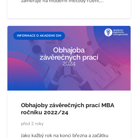
zaměřuje na moderní metody řízení,…
INFORMACE O AKADEMII DM
Obhajoby závěrečných prací MBA
ročníku 2022/24
před 2 roky
Jako kažbý rok na konci března a začátku