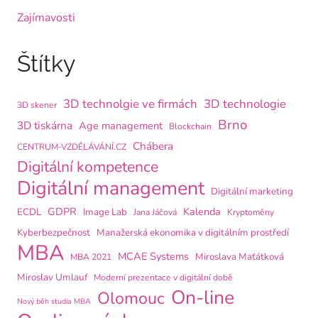
Zajímavosti
Štítky
3D technolgie ve firmách
3D technologie
3D skener
Brno
3D tiskárna
Age management
Blockchain
Chábera
CENTRUM-VZDĚLÁVÁNÍ.CZ
Digitální kompetence
Digitální management
Digitální marketing
GDPR
Kalenda
ECDL
Image Lab
Jana Jáčová
Kryptoměny
Kyberbezpečnost
Manažerská ekonomika v digitálním prostředí
MBA
MCAE Systems
Miroslava Maťátková
MBA 2021
Miroslav Umlauf
Moderní prezentace v digitální době
On-line
Olomouc
Nový běh studia MBA