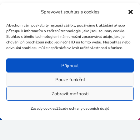
Březen 2019
Spravovat souhlas s cookies
Únor 2019
Abychom vám poskytli ty nejlepší zážitky, používáme k ukládání a/nebo
Leden 2019
přístupu k informacím o zařízení technologie, jako jsou soubory cookie.
Souhlas s těmito technologiemi nám umožní zpracovávat údaje, jako je
Prosinec 2018
chování při procházení nebo jedinečná ID na tomto webu. Nesouhlas nebo
odvolání souhlasu může nepříznivě ovlivnit určité vlastnosti a funkce.
Listopad 2018
Říjen 2018
Příjmout
Září 2018
Pouze funkční
Zobrazit možnosti
Zásady cookies
Zásady ochrany osobních údajů