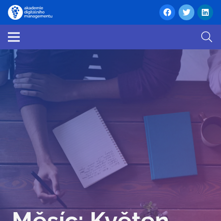
Měsíc:
Květen