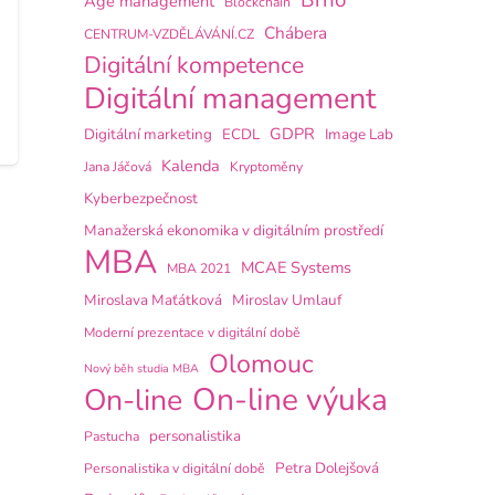
Brno
Age management
Blockchain
Chábera
CENTRUM-VZDĚLÁVÁNÍ.CZ
Digitální kompetence
Digitální management
GDPR
Digitální marketing
ECDL
Image Lab
Kalenda
Jana Jáčová
Kryptoměny
Kyberbezpečnost
Manažerská ekonomika v digitálním prostředí
MBA
MCAE Systems
MBA 2021
Miroslava Maťátková
Miroslav Umlauf
Moderní prezentace v digitální době
Olomouc
Nový běh studia MBA
On-line výuka
On-line
personalistika
Pastucha
Petra Dolejšová
Personalistika v digitální době