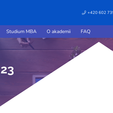
+420 602 73
Studium MBA
O akademii
FAQ
023