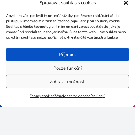
Spravovat souhlas s cookies
Únor 2019
Abychom vám poskytli ty nejlepší zážitky, používáme k ukládání a/nebo
Leden 2019
přístupu k informacím o zařízení technologie, jako jsou soubory cookie.
Souhlas s těmito technologiemi nám umožní zpracovávat údaje, jako je
Prosinec 2018
chování při procházení nebo jedinečná ID na tomto webu. Nesouhlas nebo
odvolání souhlasu může nepříznivě ovlivnit určité vlastnosti a funkce.
Listopad 2018
Říjen 2018
Příjmout
Září 2018
Pouze funkční
Zobrazit možnosti
Zásady cookies
Zásady ochrany osobních údajů