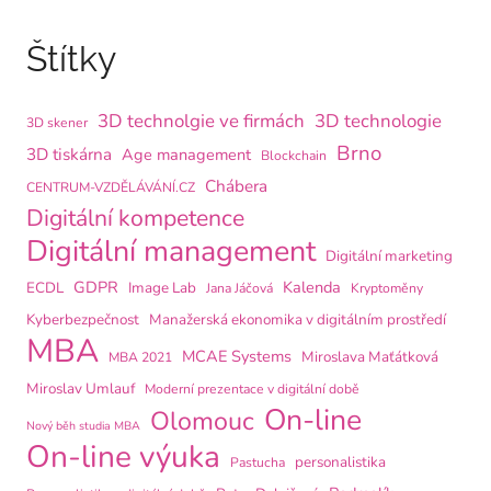
Štítky
3D technolgie ve firmách
3D technologie
3D skener
Brno
3D tiskárna
Age management
Blockchain
Chábera
CENTRUM-VZDĚLÁVÁNÍ.CZ
Digitální kompetence
Digitální management
Digitální marketing
GDPR
Kalenda
ECDL
Image Lab
Jana Jáčová
Kryptoměny
Kyberbezpečnost
Manažerská ekonomika v digitálním prostředí
MBA
MCAE Systems
Miroslava Maťátková
MBA 2021
Miroslav Umlauf
Moderní prezentace v digitální době
On-line
Olomouc
Nový běh studia MBA
On-line výuka
personalistika
Pastucha