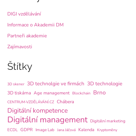
DIGI vzdělávání
Informace o Akademii DM
Partneři akademie
Zajímavosti
Štítky
3D technolgie ve firmách
3D technologie
3D skener
Brno
3D tiskárna
Age management
Blockchain
Chábera
CENTRUM-VZDĚLÁVÁNÍ.CZ
Digitální kompetence
Digitální management
Digitální marketing
GDPR
Kalenda
ECDL
Image Lab
Jana Jáčová
Kryptoměny