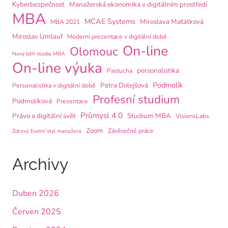
Kyberbezpečnost
Manažerská ekonomika v digitálním prostředí
MBA
MCAE Systems
Miroslava Maťátková
MBA 2021
Miroslav Umlauf
Moderní prezentace v digitální době
On-line
Olomouc
Nový běh studia MBA
On-line výuka
personalistika
Pastucha
Podmolík
Petra Dolejšová
Personalistika v digitální době
Profesní studium
Podmolíková
Prezentace
Průmysl 4.0
Právo a digitální svět
Studium MBA
VisionsLabs
Zoom
Závěrečné práce
Zdravý životní styl manažera
Archivy
Duben 2026
Červen 2025