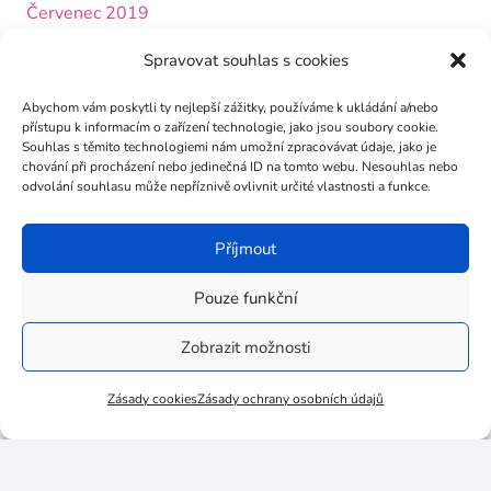
Červenec 2019
Červen 2019
Spravovat souhlas s cookies
Květen 2019
Abychom vám poskytli ty nejlepší zážitky, používáme k ukládání a/nebo
přístupu k informacím o zařízení technologie, jako jsou soubory cookie.
Duben 2019
Souhlas s těmito technologiemi nám umožní zpracovávat údaje, jako je
chování při procházení nebo jedinečná ID na tomto webu. Nesouhlas nebo
Březen 2019
odvolání souhlasu může nepříznivě ovlivnit určité vlastnosti a funkce.
Únor 2019
Příjmout
Leden 2019
Prosinec 2018
Pouze funkční
Listopad 2018
Zobrazit možnosti
Říjen 2018
Zásady cookies
Zásady ochrany osobních údajů
Září 2018