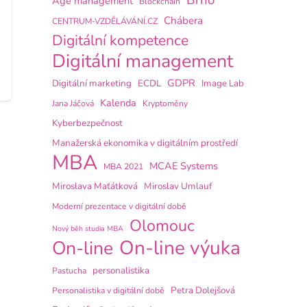
Brno
Age management
Blockchain
Chábera
CENTRUM-VZDĚLÁVÁNÍ.CZ
Digitální kompetence
Digitální management
GDPR
Digitální marketing
ECDL
Image Lab
Kalenda
Jana Jáčová
Kryptoměny
Kyberbezpečnost
Manažerská ekonomika v digitálním prostředí
MBA
MCAE Systems
MBA 2021
Miroslava Maťátková
Miroslav Umlauf
Moderní prezentace v digitální době
Olomouc
Nový běh studia MBA
On-line výuka
On-line
personalistika
Pastucha
Petra Dolejšová
Personalistika v digitální době