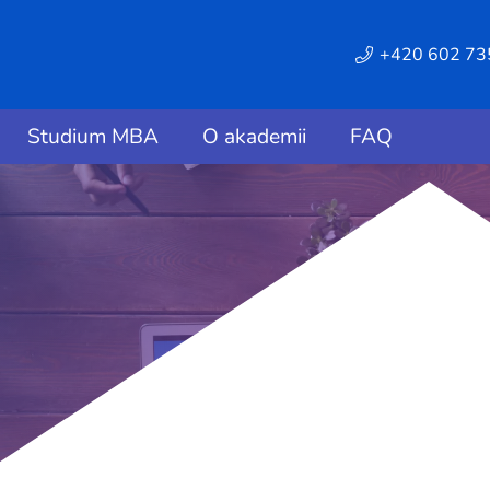
+420 602 73
Studium MBA
O akademii
FAQ