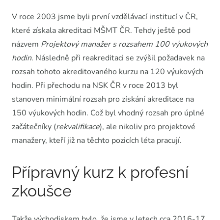
V roce 2003 jsme byli první vzdělávací institucí v ČR,
které získala akreditaci MŠMT ČR. Tehdy ještě pod
názvem
Projektový manažer s rozsahem 100 výukových
hodin
. Následně při reakreditaci se zvýšil požadavek na
rozsah tohoto akreditovaného kurzu na 120 výukových
hodin. Při přechodu na NSK ČR v roce 2013 byl
stanoven minimální rozsah pro získání akreditace na
150 výukových hodin. Což byl vhodný rozsah pro úplné
začátečníky (
rekvalifikace
), ale nikoliv pro projektové
manažery, kteří již na těchto pozicích léta pracují.
Přípravný kurz k profesní
zkoušce
Takže východiskem bylo, že jsme v letech cca 2016-17