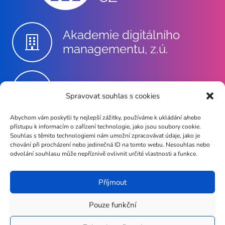
Akademie digitálního
managementu, z.ú.
info@akademie-dm.cz
Spravovat souhlas s cookies
Abychom vám poskytli ty nejlepší zážitky, používáme k ukládání a/nebo
přístupu k informacím o zařízení technologie, jako jsou soubory cookie.
+420 602 735 024
Souhlas s těmito technologiemi nám umožní zpracovávat údaje, jako je
chování při procházení nebo jedinečná ID na tomto webu. Nesouhlas nebo
odvolání souhlasu může nepříznivě ovlivnit určité vlastnosti a funkce.
Příjmout
Stupkova 413/1a, 779 00
Olomouc
Pouze funkční