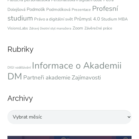
Pastucha
Personalistika v digitální době
Profesní
Podmolík
Dolejšová
Podmolíková
Prezentace
studium
Průmysl 4.0
Právo a digitální svět
Studium MBA
Zoom
VisionsLabs
Závěrečné práce
Zdravý životní styl manažera
Rubriky
Informace o Akademii
DIGI vzdělávání
DM
Partneři akademie
Zajímavosti
Archivy
Archivy