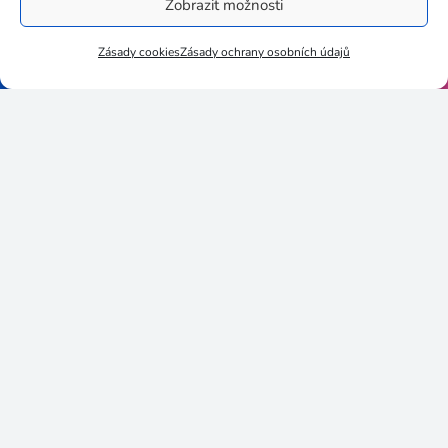
Zobrazit možnosti
3egug35
Zásady cookies
Zásady ochrany osobních údajů
06452019