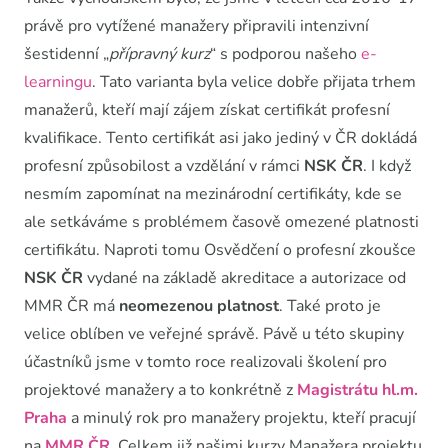
právě pro vytížené manažery připravili intenzivní
šestidenní „
přípravný kurz
“ s podporou našeho
e-
learningu
. Tato varianta byla velice dobře přijata trhem
manažerů, kteří mají zájem získat certifikát profesní
kvalifikace. Tento certifikát asi jako jediný v ČR dokládá
profesní způsobilost a vzdělání v rámci
NSK ČR
. I když
nesmím zapomínat na mezinárodní certifikáty, kde se
ale setkáváme s problémem časově omezené platnosti
certifikátu. Naproti tomu Osvědčení o profesní zkoušce
NSK ČR
vydané na základě akreditace a autorizace od
MMR ČR má
neomezenou platnost
. Také proto je
velice oblíben ve veřejné správě. Pávě u této skupiny
účastníků jsme v tomto roce realizovali školení pro
projektové manažery a to konkrétně z
Magistrátu hl.m.
Praha
a minulý rok pro manažery projektu, kteří pracují
na
MMR ČR
. Celkem již našimi kurzy Manažera projektu