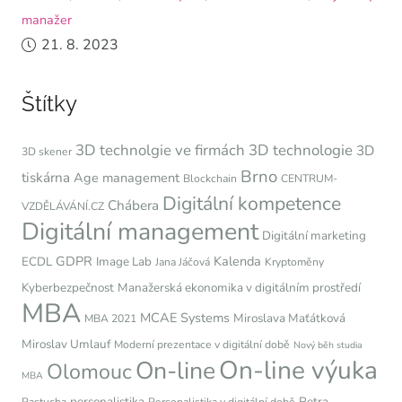
manažer
21. 8. 2023
Štítky
3D technolgie ve firmách
3D technologie
3D
3D skener
Brno
tiskárna
Age management
Blockchain
CENTRUM-
Digitální kompetence
Chábera
VZDĚLÁVÁNÍ.CZ
Digitální management
Digitální marketing
GDPR
Kalenda
ECDL
Image Lab
Jana Jáčová
Kryptoměny
Kyberbezpečnost
Manažerská ekonomika v digitálním prostředí
MBA
MCAE Systems
Miroslava Maťátková
MBA 2021
Miroslav Umlauf
Moderní prezentace v digitální době
Nový běh studia
On-line výuka
On-line
Olomouc
MBA
personalistika
Petra