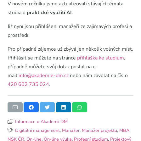
V novém ročníku jsme aktualizovali stávající témata
studia o
praktické
využití AI
.
Již nyní jsou přihlášeni manažeři ze zajímavých profesí a
prostředí.
Pro případné zájemce už zbývá jen několik volných míst.
Přihlásit se můžete na stránce
přihláška ke studium
,
případně můžete svůj dotaz poslat na e-
mail
info@akademie-dm.cz
nebo nám zavolat na číslo
420 602 735 024
.
Informace o Akademii DM
Digitální management
,
Manažer
,
Manažer projektu
,
MBA
,
NSK ČR
,
On-line
,
On-line výuka
,
Profesní studium
,
Projektový