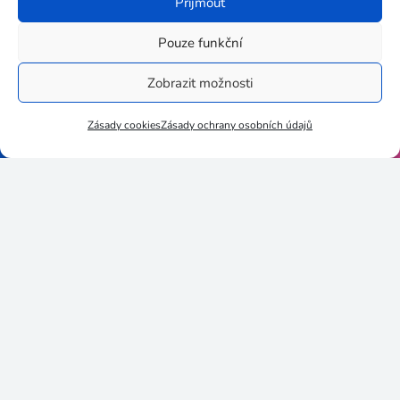
Stupkova 413/1a, 779 00
Příjmout
Olomouc
Pouze funkční
Zobrazit možnosti
3egug35
Zásady cookies
Zásady ochrany osobních údajů
06452019