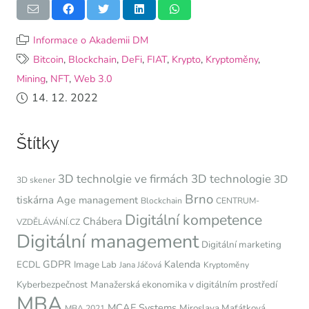
Informace o Akademii DM
Bitcoin
,
Blockchain
,
DeFi
,
FIAT
,
Krypto
,
Kryptoměny
,
Mining
,
NFT
,
Web 3.0
14. 12. 2022
Štítky
3D technolgie ve firmách
3D technologie
3D
3D skener
Brno
tiskárna
Age management
Blockchain
CENTRUM-
Digitální kompetence
Chábera
VZDĚLÁVÁNÍ.CZ
Digitální management
Digitální marketing
GDPR
Kalenda
ECDL
Image Lab
Jana Jáčová
Kryptoměny
Kyberbezpečnost
Manažerská ekonomika v digitálním prostředí
MBA
MCAE Systems
Miroslava Maťátková
MBA 2021