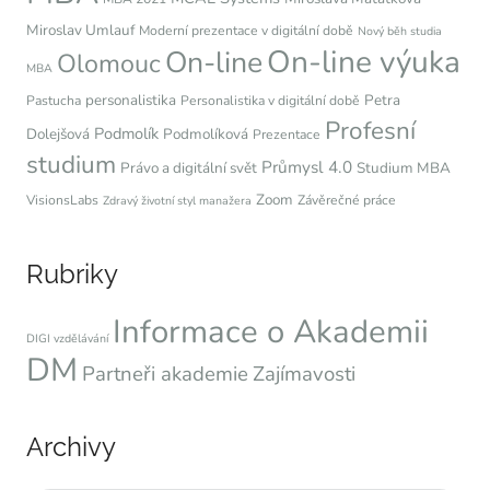
Miroslav Umlauf
Moderní prezentace v digitální době
Nový běh studia
On-line výuka
On-line
Olomouc
MBA
personalistika
Petra
Pastucha
Personalistika v digitální době
Profesní
Podmolík
Dolejšová
Podmolíková
Prezentace
studium
Průmysl 4.0
Právo a digitální svět
Studium MBA
Zoom
VisionsLabs
Závěrečné práce
Zdravý životní styl manažera
Rubriky
Informace o Akademii
DIGI vzdělávání
DM
Partneři akademie
Zajímavosti
Archivy