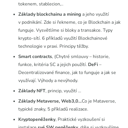
tokenem, stablecion,..
Základy blockchainu a mining
a jeho využití
v podnikání. Zde si řekneme, co je Blockchain a jak
funguje. Vysvětlíme si bloky a transakce. Typy
krypto-sítí. 6 příkladů využití Blockchainové
technologie v praxi. Principy těžby.
Smart contracts
, (Chytré smlouvy – historie,
funkce, kritéria SC a jejich použítí.
DeFi
–
Decentralizované finance, jak to funguje a jak se
využívají. Výhody a nevýhody.
Základy NFT
, princip, využití …
Základy Metaverse, Web3,0…
Co je Mataverse,
typické znaky, 5 příkladů realizace.
Kryptopeněženky
, Praktické vyzkoušení si
instalace
své SW peněženky
, dále si vyzkoušíme