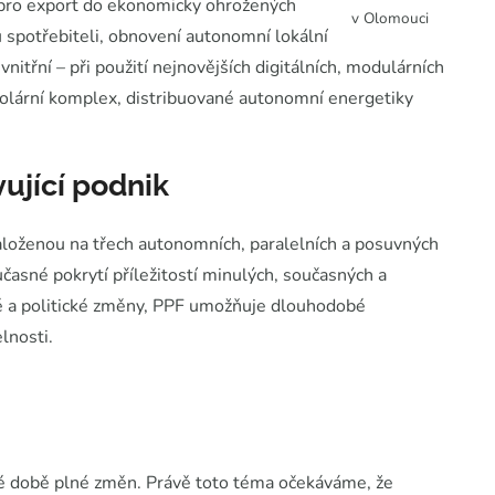
 pro export do ekonomicky ohrožených
v Olomouci
u spotřebiteli, obnovení autonomní lokální
nitřní – při použití nejnovějších digitálních, modulárních
solární komplex, distribuované autonomní energetiky
ující podnik
založenou na třech autonomních, paralelních a posuvných
časné pokrytí příležitostí minulých, současných a
ké a politické změny, PPF umožňuje dlouhodobé
lnosti.
sné době plné změn. Právě toto téma očekáváme, že