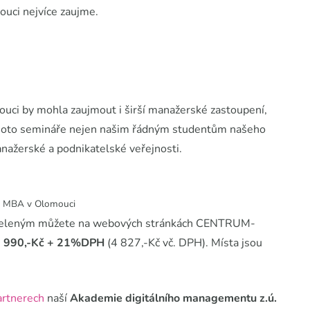
uci nejvíce zaujme.
ouci by mohla zaujmout i širší manažerské zastoupení,
tohoto semináře nejen našim řádným studentům našeho
anažerské a podnikatelské veřejnosti.
m MBA v Olomouci
m Zeleným můžete na webových stránkách CENTRUM-
 990,-Kč + 21%DPH
(4 827,-Kč vč. DPH). Místa jsou
artnerech
naší
Akademie digitálního managementu z.ú.