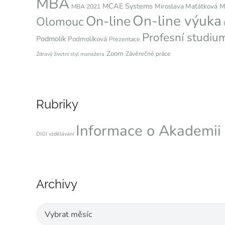
MBA
MCAE Systems
Miroslava Maťátková
M
MBA 2021
On-line výuka
On-line
Olomouc
Profesní studiu
Podmolík
Podmolíková
Prezentace
Zoom
Závěrečné práce
Zdravý životní styl manažera
Rubriky
Informace o Akademi
DIGI vzdělávání
Archivy
Archivy