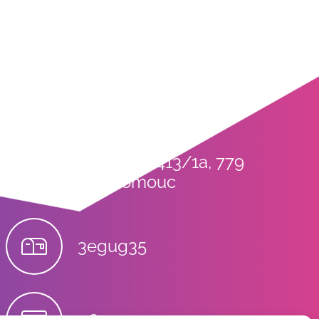
Stupkova 413/1a, 779
00 Olomouc
3egug35