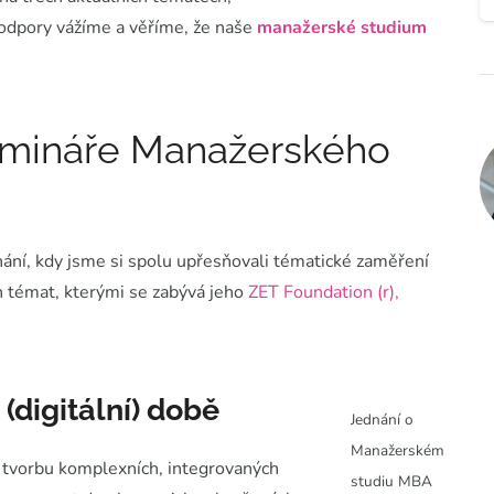
podpory vážíme a věříme, že naše
manažerské studium
emináře Manažerského
ání, kdy jsme si spolu upřesňovali tématické zaměření
h témat, kterými se zabývá jeho
ZET Foundation (r),
 (digitální) době
Jednání o
Manažerském
tvorbu komplexních, integrovaných
studiu MBA