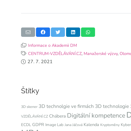
Informace o Akademii DM
CENTRUM-VZDĚLÁVÁNÍ.CZ
,
Manažerské výzvy
,
Olom
27. 7. 2021
Štítky
3D technolgie ve firmách
3D technologie
3D skener
D
Digitální kompetence
Chábera
VZDĚLÁVÁNÍ.CZ
GDPR
Kalenda
ECDL
Image Lab
Kyber
Jana Jáčová
Kryptoměny