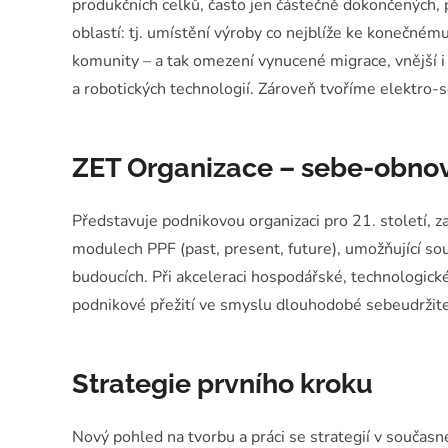
produkčních celků, často jen částečně dokončených,
oblastí: tj. umístění výroby co nejblíže ke konečném
komunity – a tak omezení vynucené migrace, vnější i v
a robotických technologií. Zároveň tvoříme elektro-
ZET Organizace – sebe-obnov
Představuje podnikovou organizaci pro 21. století, 
modulech PPF (past, present, future), umožňující sou
budoucích. Při akceleraci hospodářské, technologic
podnikové přežití ve smyslu dlouhodobé sebeudržite
Strategie prvního kroku
Nový pohled na tvorbu a práci se strategií v souča