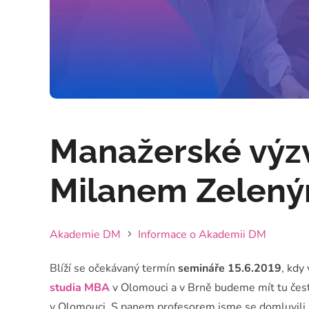
Manažerské výzv
Milanem Zelen
Akademie DM
Informace o Akademii DM
Blíží se očekávaný termín
semináře 15.6.2019
, kdy
studia MBA
v Olomouci a v Brně budeme mít tu čest
v Olomouci. S panem profesorem jsme se domluvili n