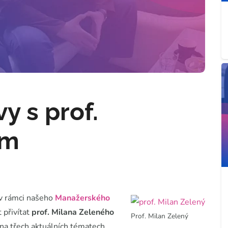
y s prof.
ým
 v rámci našeho
Manažerského
 přivítat
prof. Milana Zeleného
Prof. Milan Zelený
a třech aktuálních tématech,