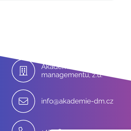
Akademie digitálního
managementu, z.ú.
info@akademie-dm.cz