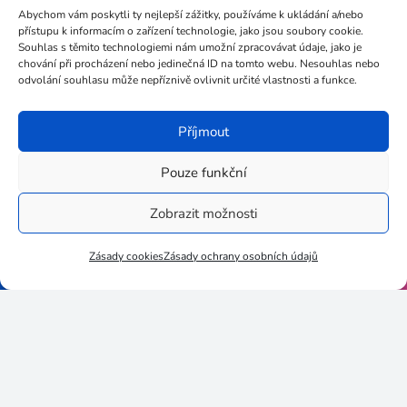
Abychom vám poskytli ty nejlepší zážitky, používáme k ukládání a/nebo
info@akademie-dm.cz
přístupu k informacím o zařízení technologie, jako jsou soubory cookie.
Souhlas s těmito technologiemi nám umožní zpracovávat údaje, jako je
chování při procházení nebo jedinečná ID na tomto webu. Nesouhlas nebo
odvolání souhlasu může nepříznivě ovlivnit určité vlastnosti a funkce.
+420 602 735 024
Příjmout
Pouze funkční
Stupkova 413/1a, 779 00
Zobrazit možnosti
Olomouc
Zásady cookies
Zásady ochrany osobních údajů
3egug35
06452019