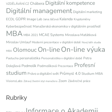
Digitální kompetence
Chábera
VZDĚLÁVÁNÍ.CZ
Digitální management
Digitální marketing
GDPR
Kalenda
ECDL
Image Lab
Jana Jáčová
Kryptoměny
Kyberbezpečnost
Manažerská ekonomika v digitálním prostředí
MBA
MCAE Systems
Miroslava Maťátková
MBA 2021
Miroslav Umlauf
Moderní prezentace v digitální době
Nový běh studia
On-line výuka
On-line
Olomouc
MBA
personalistika
Petra
Pastucha
Personalistika v digitální době
Profesní
Podmolík
Dolejšová
Podmolíková
Prezentace
studium
Průmysl 4.0
Právo a digitální svět
Studium MBA
Zoom
VisionsLabs
Závěrečné práce
Zdravý životní styl manažera
Rubriky
Informace o Akademii