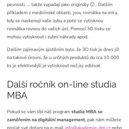
pevnosti, … takže vypadají jako originály 🙂 . Dalším
příkladem z medicínské oblasti, jsou rovnátka na míru,
kdy se naskenují vaše zuby a poté se vytisknou
rovnátka rovnou do vašich úst. Pomocí 3D tisku se
mohou vytisknout i zubní náhrady apod.
Dalším zajímavým zjistěním bylo, že 3D tisk je dnes již
na takové úrovni, že u určitých produktů do cca 10 000
ks je efektivnější je vytisknout než jej odlévat.
Další ročník on-line studia
MBA
Pokud se vám líbí náš program
studia MBA se
zaměřením na digitální management
, pak nám můžete
poslat své dotazy na e-mail
info@akademie-dm.cz
nebo