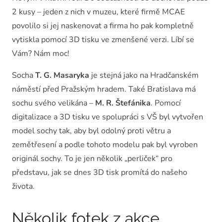
2 kusy – jeden z nich v muzeu, které firmě MCAE
povolilo si jej naskenovat a firma ho pak kompletně
vytiskla pomocí 3D tisku ve zmenšené verzi. Líbí se
Vám? Nám moc!
Socha
T. G. Masaryka
je stejná jako na Hradčanském
náměstí před Pražským hradem. Také Bratislava má
sochu svého velikána –
M. R. Štefánika
. Pomocí
digitalizace a 3D tisku ve spolupráci s VŠ byl vytvořen
model sochy tak, aby byl odolný proti větru a
zemětřesení a podle tohoto modelu pak byl vyroben
originál sochy. To je jen několik „perliček“ pro
představu, jak se dnes 3D tisk promítá do našeho
života.
Několik fotek z akce