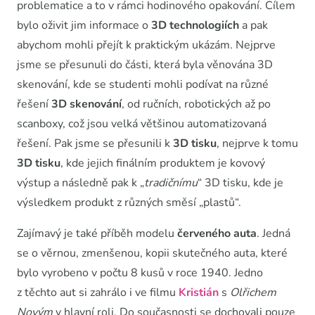
problematice a to v rámci hodinového opakování. Cílem
bylo oživit jim informace o
3D technologiích
a pak
abychom mohli přejít k praktickým ukázám. Nejprve
jsme se přesunuli do části, která byla věnována 3D
skenování, kde se studenti mohli podívat na různé
řešení
3D skenování
, od ručních, robotických až po
scanboxy, což jsou velká většinou automatizovaná
řešení. Pak jsme se přesunili k
3D tisku
, nejprve k tomu
3D tisku
, kde jejich finálním produktem je kovový
výstup a následně pak k „
tradičnímu
“ 3D tisku, kde je
výsledkem produkt z různých směsí „plastů“.
Zajímavý je také příběh modelu
červeného auta
. Jedná
se o věrnou, zmenšenou, kopii skutečného auta, které
bylo vyrobeno v počtu 8 kusů v roce 1940. Jedno
z těchto aut si zahrálo i ve filmu
Kristián
s
Olřichem
Novým
v hlavní roli. Do současnosti se dochovali pouze