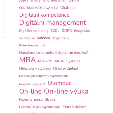
Brno
Age management
Blockchain
Chábera
CENTRUM-VZDĚLÁVÁNÍ.CZ
Digitální kompetence
Digitální management
GDPR
Digitální marketing
ECDL
Image Lab
Kalenda
Jana Jáčová
Kryptoměny
Kyberbezpečnost
Manažerská ekonomika v digitálním prostředí
MBA
MCAE Systems
MBA 2021
Miroslava Maťátková
Miroslav Umlauf
Moderní prezentace v digitální době
Olomouc
Nový běh studia MBA
On-line výuka
On-line
personalistika
Pastucha
Petra Dolejšová
Personalistika v digitální době