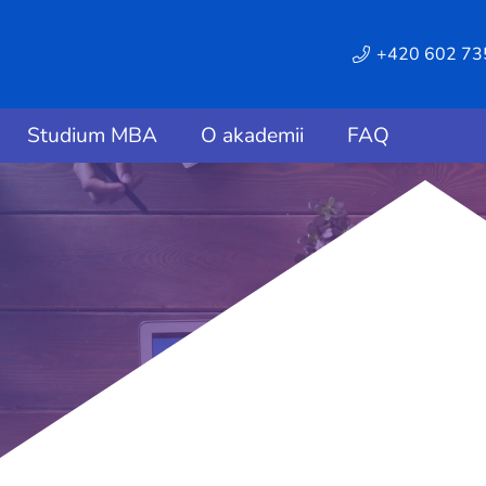
+420 602 73
Studium MBA
O akademii
FAQ