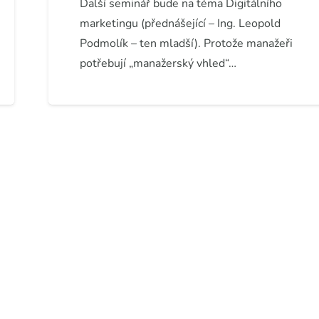
Další seminář bude na téma Digitálního
marketingu (přednášející – Ing. Leopold
Podmolík – ten mladší). Protože manažeři
potřebují „manažerský vhled“…