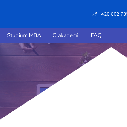
+420 602 73
Studium MBA
O akademii
FAQ