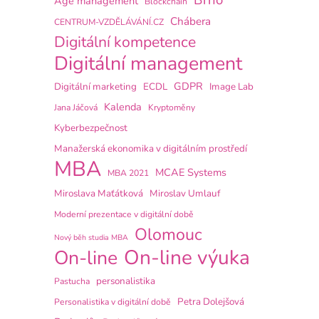
Brno
Age management
Blockchain
Chábera
CENTRUM-VZDĚLÁVÁNÍ.CZ
Digitální kompetence
Digitální management
GDPR
Digitální marketing
ECDL
Image Lab
Kalenda
Jana Jáčová
Kryptoměny
Kyberbezpečnost
Manažerská ekonomika v digitálním prostředí
MBA
MCAE Systems
MBA 2021
Miroslava Maťátková
Miroslav Umlauf
Moderní prezentace v digitální době
Olomouc
Nový běh studia MBA
On-line výuka
On-line
personalistika
Pastucha
Petra Dolejšová
Personalistika v digitální době