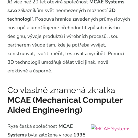
Již více než 20 let otevírá společnost
MCAE Systems
2018
s.r.o
zákazníkům svět neomezených možností
3D
technologií
. Posouvá hranice zavedených průmyslových
postupů a umožňujeme přehodnotit způsob návrhu
designu, vývoje produktů i výrobních procesů. Jsou
partnerem všude tam, kde je potřeba vyvíjet,
konstruovat, tvořit, měřit, testovat a vyrábět. Pomocí
3D technologií umožňují dělat věci jinak, nově,
efektivně a úsporně.
Co vlastně znamená zkratka
MCAE (Mechanical Computer
Aided Engineering)
Ryze česká společnost
MCAE
Systems
byla založena v roce
1995