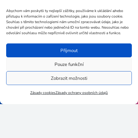
+420 602 735 024
Abychom vám poskytli ty nejlepší zážitky, používáme k ukládání a/nebo
přístupu k informacím o zařízení technologie, jako jsou soubory cookie.
Souhlas s těmito technologiemi nám umožní zpracovávat údaje, jako je
chování při procházení nebo jedinečná ID na tomto webu. Nesouhlas nebo
Stupkova 413/1a, 779 00
odvolání souhlasu může nepříznivě ovlivnit určité vlastnosti a funkce.
Olomouc
Příjmout
Pouze funkční
3egug35
Zobrazit možnosti
Zásady cookies
Zásady ochrany osobních údajů
06452019