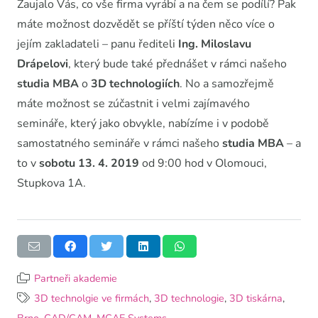
Zaujalo Vás, co vše firma vyrábí a na čem se podílí? Pak
máte možnost dozvědět se příští týden něco více o
jejím zakladateli – panu řediteli
Ing. Miloslavu
Drápelovi
, který bude také přednášet v rámci našeho
studia MBA
o
3D technologiích
. No a samozřejmě
máte možnost se zúčastnit i velmi zajímavého
semináře, který jako obvykle, nabízíme i v podobě
samostatného semináře v rámci našeho
studia MBA
– a
to v
sobotu 13. 4. 2019
od 9:00 hod v Olomouci,
Stupkova 1A.
Partneři akademie
3D technolgie ve firmách
,
3D technologie
,
3D tiskárna
,
Brno
,
CAD/CAM
,
MCAE Systems