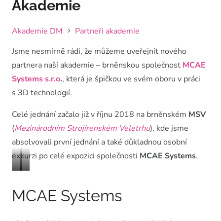
Akademie
Akademie DM
Partneři akademie
Jsme nesmírně rádi, že můžeme uveřejnit nového
partnera naší akademie – brněnskou společnost
MCAE
Systems s.r.o
.
, která je špičkou ve svém oboru v práci
s 3D technologií.
Celé jednání začalo již v říjnu 2018 na brněnském
MSV
(
Mezinárodním Strojírenském Veletrhu
), kde jsme
absolvovali první jednání a také důkladnou osobní
exkurzi po celé expozici společnosti
MCAE Systems
.
Expozice
Foto
MCAE
z jednání
MCAE Systems
na
MSV