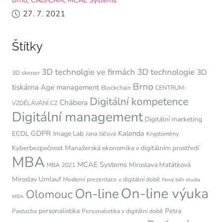
27. 7. 2021
Štítky
3D technolgie ve firmách
3D technologie
3D
3D skener
Brno
tiskárna
Age management
Blockchain
CENTRUM-
Digitální kompetence
Chábera
VZDĚLÁVÁNÍ.CZ
Digitální management
Digitální marketing
GDPR
Kalenda
ECDL
Image Lab
Jana Jáčová
Kryptoměny
Kyberbezpečnost
Manažerská ekonomika v digitálním prostředí
MBA
MCAE Systems
Miroslava Maťátková
MBA 2021
Miroslav Umlauf
Moderní prezentace v digitální době
Nový běh studia
On-line výuka
On-line
Olomouc
MBA
personalistika
Petra
Pastucha
Personalistika v digitální době