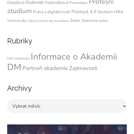
Profesní
Podmolík
Dolejšová
Podmolíková
Prezentace
studium
Průmysl 4.0
Právo a digitální svět
Studium MBA
Zoom
VisionsLabs
Závěrečné práce
Zdravý životní styl manažera
Rubriky
Informace o Akademii
DIGI vzdělávání
DM
Partneři akademie
Zajímavosti
Archivy
Archivy