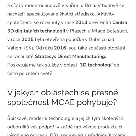
a sídlí v moderní budově v Kuřimi u Brna. V budově se
nachází i specializované školicí středisko. Aktivity
společnosti se rozvinuly v roce
2013
otevřením
Centra
3D digitálních technologií
v Plazech u Mladé Boleslavi,
v roce
2015
byla otevřena pobočka v Dubnici nad
Váhom (SK). Od roku
2016
jsou také součástí globální
servisní sítě
Stratasys Direct Manufacturing.
Poskytujeme tak služby v oblasti
3D technologií
de
facto po celém světě.
V jakých oblastech se přesně
společnost MCAE pohybuje?
Špičkové, moderní technologie a jejich tým školených
odborníků vás podpoří v každé fázi vývoje produktu či
výrobního procesu. Díky spolupráci s předními firmami